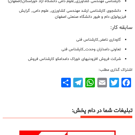
کارشناسی مهندسی کشاورزی_علوم دامی دانشگاه آزاد خوراسگان(اصفهان)
دانشجوی کارشناسی ارشد مهندسی کشاورزی_ علوم دامی_ گرایش
فیزیولوژی دام و طیور دانشگاه صنعتی اصفهان
سابقه کار:
گاوداری نامفر_کارشناس فنی
تعاونی دامداران وحدت_کارشناس فنی
شرکت فروش افزودنیهای خوراک دامدامکو کارشناس فروش
اشتراک گذاری مطلب:
F
T
E
W
T
ا
a
wi
m
h
el
ش
c
tt
ai
at
e
تر
e
er
l
s
gr
ا
تبلیغات شما در دام پخش:
b
A
a
ک
o
p
m
گ