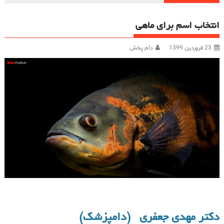
انتخاب اسم برای ماهی
23 فروردین 1399
دام پخش
دکتر مهدی جعفری (دامپزشک)