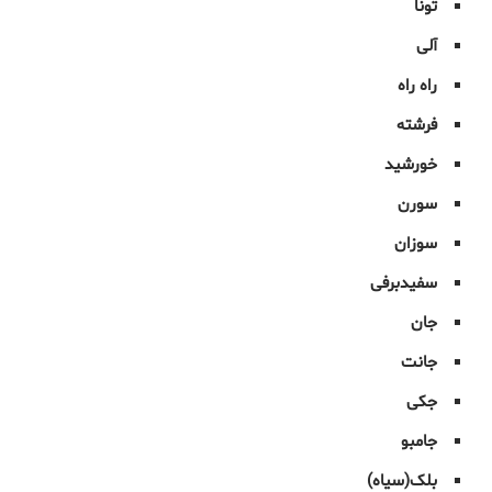
تونا
آلی
راه راه
فرشته
خورشید
سورن
سوزان
سفیدبرفی
جان
جانت
جکی
جامبو
بلک(سیاه)