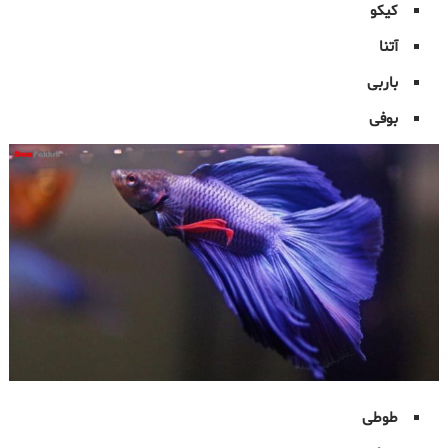
کیکو
آتنا
باربی
بوفی
طوطی