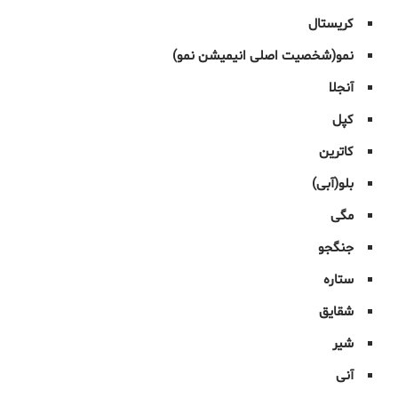
کریستال
نمو(شخصیت اصلی انیمیشن نمو)
آنجلا
کپل
کاترین
بلو(آبی)
مگی
جنگجو
ستاره
شقایق
شیر
آنی