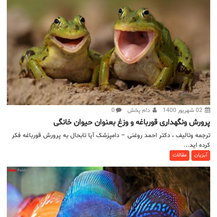
02 شهریور 1400
دام پخش
0
پرورش ونگهداری قورباغه و وزغ بعنوان حیوان خانگی
ترجمه وتالیف ، دکتر احمد روغنی – دامپزشک آیا تابحال به پرورش قورباغه فکر
کرده اید...
آبزیان
مقالات