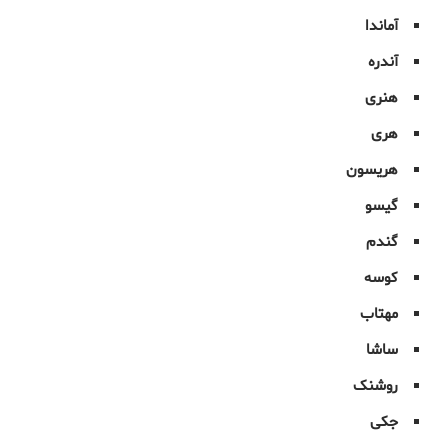
آماندا
آندره
هنری
هری
هریسون
گیسو
گندم
کوسه
مهتاب
ساشا
روشنک
جکی