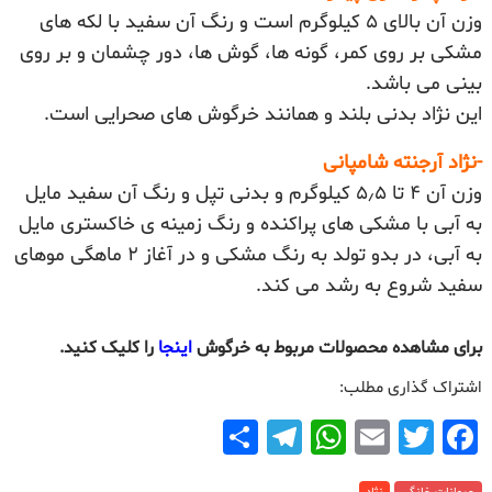
وزن آن بالای ۵ کیلوگرم است و رنگ آن سفید با لکه های
مشکی بر روی کمر، گونه ها، گوش ها، دور چشمان و بر روی
بینی می باشد.
این نژاد بدنی بلند و همانند خرگوش های صحرایی است.
-نژاد آرجنته شامپانی
وزن آن ۴ تا ۵٫۵ کیلوگرم و بدنی تپل و رنگ آن سفید مایل
به آبی با مشکی های پراکنده و رنگ زمینه ی خاکستری مایل
به آبی، در بدو تولد به رنگ مشکی و در آغاز ۲ ماهگی موهای
سفید شروع به رشد می کند.
برای مشاهده محصولات مربوط به خرگوش
اینجا
را کلیک کنید.
اشتراک گذاری مطلب:
F
T
E
W
T
ا
a
wi
m
h
el
ش